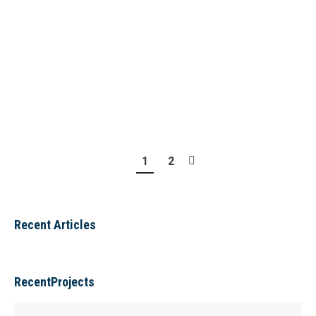
kapsamaktadır. Farklı hukuk dallarıyla birlikte çok
fazla karmaşık hal alabilecek olan Gayrimenkul
Hukuku konusunda vatandaşların hak kaybına
uğramaması ve ayrıntıları kaçırmaması adına
büromuz disiplinli bir şekilde çalışmaktadır. Bu…
1
2
Recent Articles
RecentProjects